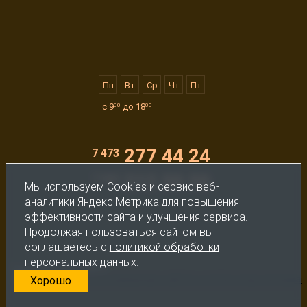
Заполните форму и
получите кредит
Пн
Вт
Ср
Чт
Пт
Заполните короткую анкету и дождитесь
звонка от банка;
с 9
до 18
00
00
Ответьте на вопросы сотрудника банка по
телефону;
Получите решение по кредиту в виде смс;
277 44 24
7 473
Подпишите документы в офисе продаж и
212 50 50
7 920
получите свои документы.
Мы используем Cookies и сервис веб-
аналитики Яндекс Метрика для повышения
эффективности сайта и улучшения сервиса.
Продолжая пользоваться сайтом вы
соглашаетесь с
политикой обработки
персональных данных
.
Требования для оформления кредита:
Продвижение сайта
Хорошо
Возраст от 18 лет;