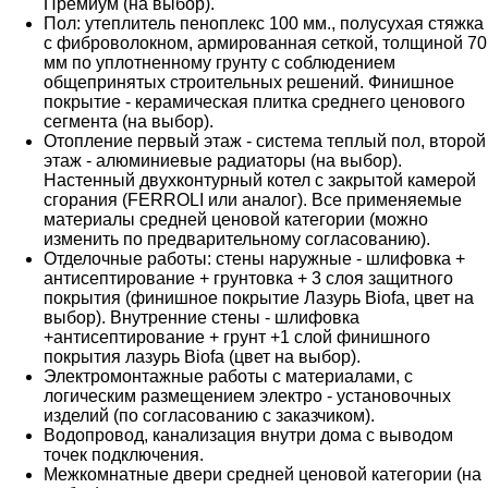
Премиум (на выбор).
Пол: утеплитель пеноплекс 100 мм., полусухая стяжка
с фиброволокном, армированная сеткой, толщиной 70
мм по уплотненному грунту с соблюдением
общепринятых строительных решений. Финишное
покрытие - керамическая плитка среднего ценового
сегмента (на выбор).
Отопление первый этаж - система теплый пол, второй
этаж - алюминиевые радиаторы (на выбор).
Настенный двухконтурный котел с закрытой камерой
сгорания (FERROLI или аналог). Все применяемые
материалы средней ценовой категории (можно
изменить по предварительному согласованию).
Отделочные работы: стены наружные - шлифовка +
антисептирование + грунтовка + 3 слоя защитного
покрытия (финишное покрытие Лазурь Biofa, цвет на
выбор). Внутренние стены - шлифовка
+антисептирование + грунт +1 слой финишного
покрытия лазурь Biofa (цвет на выбор).
Электромонтажные работы с материалами, с
логическим размещением электро - установочных
изделий (по согласованию с заказчиком).
Водопровод, канализация внутри дома с выводом
точек подключения.
Межкомнатные двери средней ценовой категории (на