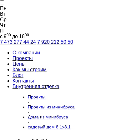
Пн
Вт
Ср
Чт
Пт
00
00
с 9
до 18
7 473
277 44 24
7 920
212 50 50
О компании
Проекты
Цены
Как мы строим
Блог
Контакты
Внутренняя отделка
Проекты
-
Проекты из минибруса
-
Дома из минибруса
-
садовый дом 8.1x8.1