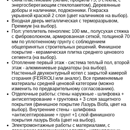
энергосберегающим стеклопакетом). Деревянные
доборы и наличники, подоконники. Покраска
укрывной краской 2 слоя (цвет наличников на выбор).
Входная дверь металлическая с терморазрывом,
Премиум (на выбор).
Пол: утеплитель пеноплекс 100 мм., полусухая стяжка
с фиброволокном, армированная сеткой, толщиной 70
мм по уплотненному грунту с соблюдением
общепринятых строительных решений. Финишное
покрытие - керамическая плитка среднего ценового
сегмента (на выбор).
Отопление первый этаж - система теплый пол, второй
этаж - алюминиевые радиаторы (на выбор).
Настенный двухконтурный котел с закрытой камерой
сгорания (FERROLI или аналог). Все применяемые
материалы средней ценовой категории (можно
изменить по предварительному согласованию).
Отделочные работы: стены наружные - шлифовка +
антисептирование + грунтовка + 3 слоя защитного
покрытия (финишное покрытие Лазурь Biofa, цвет на
выбор). Внутренние стены - шлифовка
+антисептирование + грунт +1 слой финишного
покрытия лазурь Biofa (цвет на выбор).
Электромонтажные работы с материалами, с