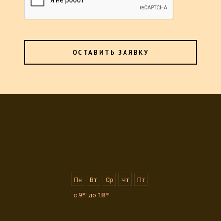
ОСТАВИТЬ ЗАЯВКУ
Заполните форму и
получите кредит
Пн
Вт
Ср
Чт
Пт
Заполните короткую анкету и дождитесь
звонка от банка;
с 9
до 18
00
00
Ответьте на вопросы сотрудника банка по
телефону;