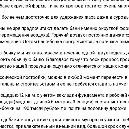
бане округлой формы, и на их прогрев тратится очень много
то более чем достаточно для удержания жара даже в суров
ы не зря предпочитают делать бани именно округлой форм
перемещения воздуха). Горячий воздух постоянно движетс
ещения. Летом баня-бочка прогревается за пол-часа, зимой
бочку мы изготавливаем в течение одной- двух недель , а
строить обычную баню. Благодаря тому что весь процесс пр
ство нашей продукции ощутимо отличается от наших конк
лассической постройки, можно в любой момент перенести в 
итальным строительством и ее не требуется ставить на учет 
лощадью12 кв.м. с учетом закладки фундамента и рабочей с
ади (модель длиной 6 метров, 3 секции) составляет всего
бочки на 190 тысяч рублей т.е. почти на половину дороже.
добавить отсутствие строительного мусора на участке, н
частка, привлекательный внешний вид, большой срок служб