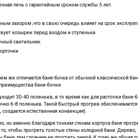
енная печь с гарантийным сроком службы 5 лет.
ным зазором ,что в свою очередь влияет на срок эксплуат
твует козырек перед входом и ступенька.
ичный светильник.
Форточки
ем же отличается баня-бочка от обычной классической бан
преимущества бани-бочки.
 уходит 30-40 поленьев, в то время как для растопки бани-
очно 6-8 поленьев. Такой быстрый прогрев обеспечиваетс
 создается естественная конвекция).
ало, но именно благодаря тонким стенам корпуса баня прогр
 то, чтобы прогреть толстые стены холодной бани. Дерево,
ы бани, тем сложнее ее прогреть зимой. К тому же общая п