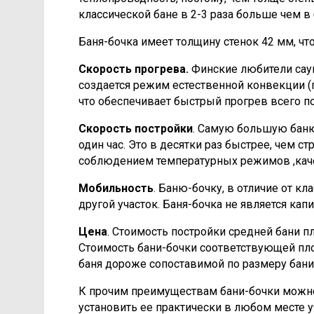
классической бане в 2-3 раза больше чем в 
Баня-бочка имеет толщину стенок 42 мм, ч
Скорость прогрева.
Финские любители саун
создается режим естественной конвекции (
что обеспечивает быстрый прогрев всего пом
Скорость постройки
. Самую большую баню-
один час. Это в десятки раз быстрее, чем 
соблюдением температурных режимов ,каче
Мобильность
. Баню-бочку, в отличие от к
другой участок. Баня-бочка не является кап
Цена
. Стоимость постройки средней бани п
Стоимость бани-бочки соответствующей площ
баня дороже сопоставимой по размеру бани-
К прочим преимуществам бани-бочки можно 
установить ее практически в любом месте у